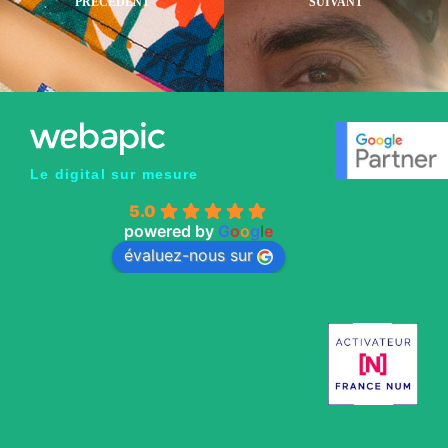
Le digital sur mesure
5.0
powered by
G
o
o
g
l
e
évaluez-nous sur