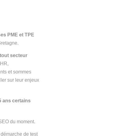
ses PME et TPE
Bretagne.
tout secteur
CHR,
ents et sommes
ler sur leur enjeux
 ans certains
s SEO du moment.
 démarche de test