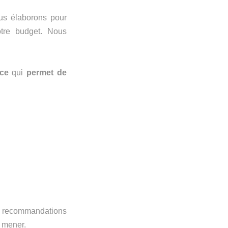
ous élaborons pour
otre budget. Nous
ce
qui
permet de
os recommandations
à mener.