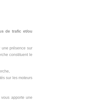
s de trafic et/ou
r une présence sur
rche constituent le
erche,
tés sur les moteurs
 vous apporte une