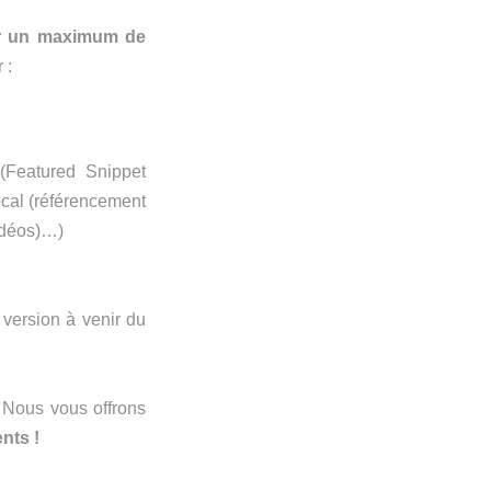
r un maximum de
 :
(Featured Snippet
local (référencement
idéos)…)
 version à venir du
 Nous vous offrons
nts !