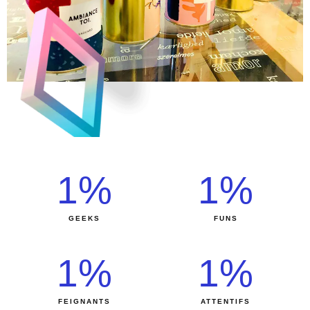
1
%
1
%
GEEKS
FUNS
1
%
1
%
FEIGNANTS
ATTENTIFS