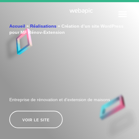
DÉVE
MARKE
ASSISTAN
QUI SO
DEMAND
Accueil
»
Réalisations
»
Création d’un site WordPress
pour MF Rénov-Extension
Entreprise de rénovation et d’extension de maisons
VOIR LE SITE