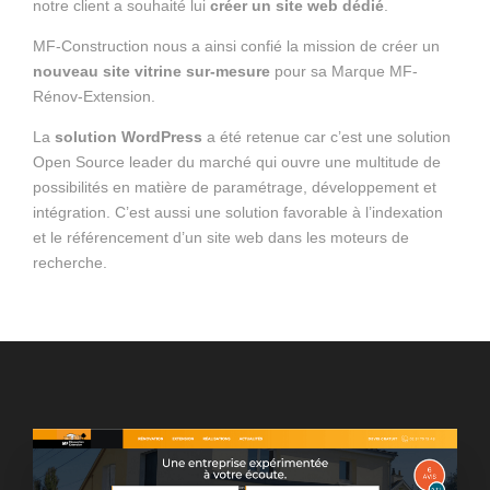
notre client a souhaité lui
créer un site web dédié
.
MF-Construction nous a ainsi confié la mission de créer un
nouveau site vitrine sur-mesure
pour sa Marque MF-
Rénov-Extension.
La
solution WordPress
a été retenue car c’est une solution
Open Source leader du marché qui ouvre une multitude de
possibilités en matière de paramétrage, développement et
intégration. C’est aussi une solution favorable à l’indexation
et le référencement d’un site web dans les moteurs de
recherche.