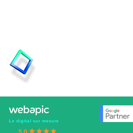
DITES-NOUS TOUT !
Le digital sur mesure
5.0