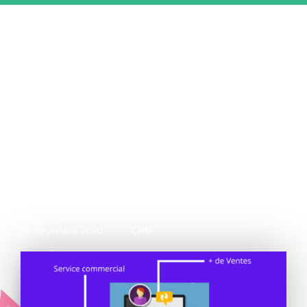
DÉVE
MARKE
ASSISTAN
QUI SO
DEMAND
RETOUR
Avez-vous besoin
d’une solution CRM
?
14 décembre 2020
CRM