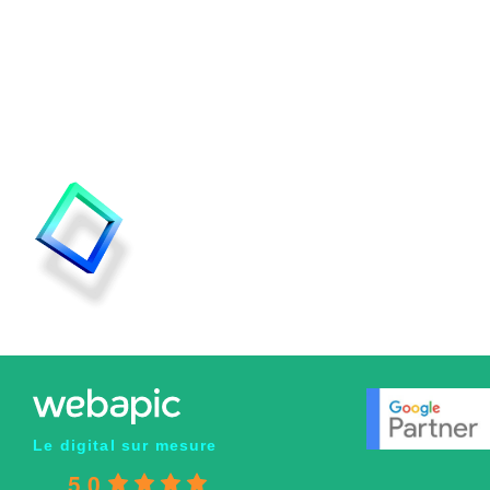
DITES-NOUS TOUT !
Le digital sur mesure
5.0